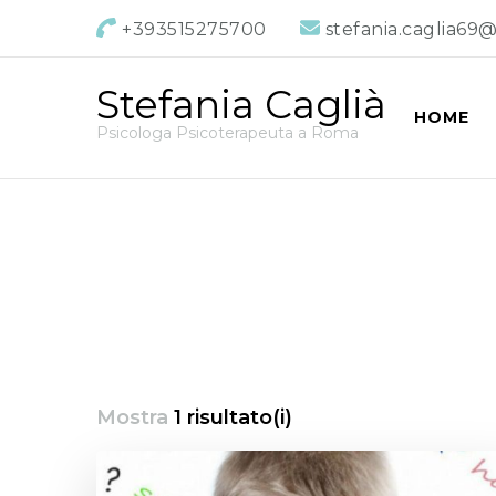
+393515275700
stefania.caglia69
Stefania Caglià
HOME
Psicologa Psicoterapeuta a Roma
Mostra
1 risultato(i)