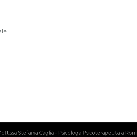
.
,
ale
ott.ssa Stefania Caglià - Psicologa Psicoterapeuta a Rom