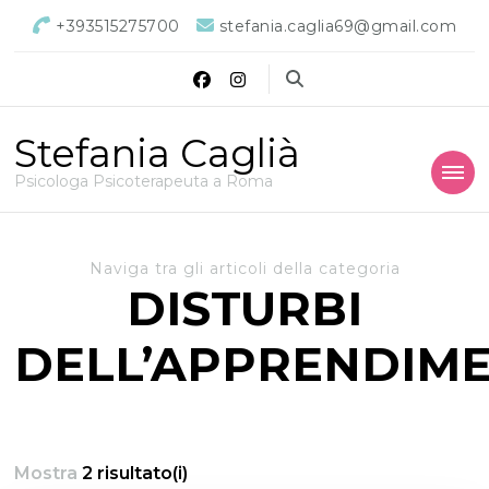
+393515275700
stefania.caglia69@gmail.com
Stefania Caglià
Psicologa Psicoterapeuta a Roma
Naviga tra gli articoli della categoria
DISTURBI
DELL’APPRENDIM
Mostra
2 risultato(i)