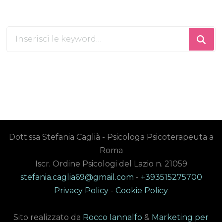
Cerchi
qualcosa?
Dott.ssa Stefania Caglià - Psicologa Psicoterapeuta a
Roma
Iscr. Ordine Psicologi del Lazio n. 21059
stefania.caglia69@gmail.com
-
+393515275700
Privacy Policy
-
Cookie Policy
Sito realizzato da
Rocco Iannalfo
&
Marketing per