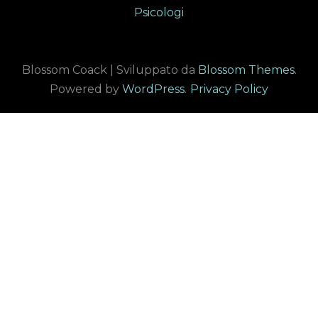
Psicologi
Blossom Coack | Sviluppato da
Blossom Themes
.
Powered by
WordPress
.
Privacy Policy