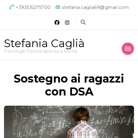
+393515275700
stefania.caglia69@gmail.com
Stefania Caglià
Psicologa Psicoterapeuta a Roma
Sostegno ai ragazzi
con DSA