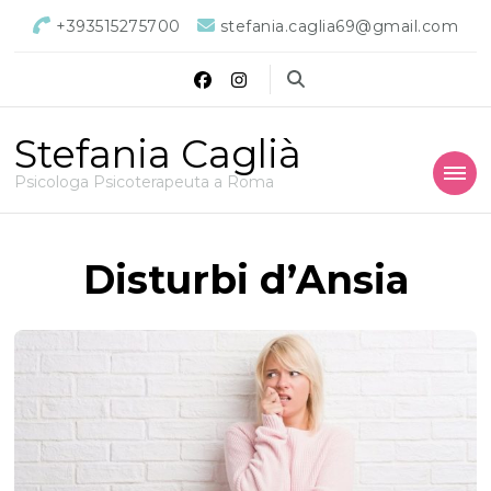
+393515275700
stefania.caglia69@gmail.com
Stefania Caglià
Psicologa Psicoterapeuta a Roma
Disturbi d’Ansia