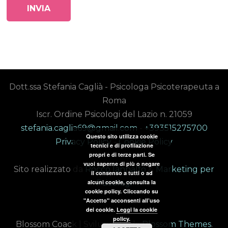
Dott.ssa Stefania Caglià - Psicologa Psicoterapeuta a
Roma
Iscr. Ordine Psicologi del Lazio n. 21059
stefania.caglia69@gmail.com
-
+393515275700
Questo sito utilizza cookie
Privacy Policy
-
Cookie Policy
tecnici e di profilazione
propri e di terze parti. Se
vuoi saperne di più o negare
Sito realizzato da
Rocco Iannalfo
&
Marketing per
il consenso a tutti o ad
alcuni cookie, consulta la
Psicologi
cookie policy. Cliccando su
"Accetto" acconsenti all’uso
dei cookie.
Leggi la cookie
policy.
Blossom Coack | Sviluppato da
Blossom Themes
.