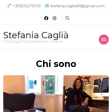
+393515275700
stefania.caglia69@gmail.com
Stefania Caglià
Psicologa Psicoterapeuta a Roma
Chi sono