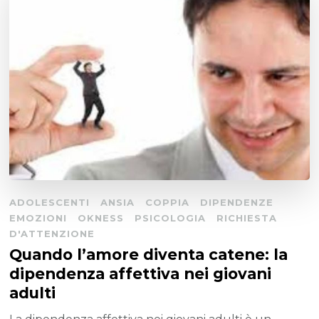
ADOLESCENTI
ANSIA
COPPIA
DIPENDENZE
EMOZIONI
OKNESS
PSICOLOGIA
RICHIESTA
D'ATTENZIONE
Quando l’amore diventa catene: la
dipendenza affettiva nei giovani
adulti