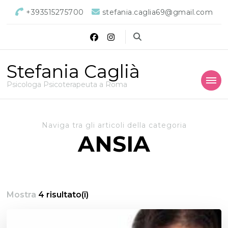
+393515275700
stefania.caglia69@gmail.com
Stefania Caglià
Psicologa Psicoterapeuta a Roma
Naviga tra gli articoli della categoria
ANSIA
Mostra
4 risultato(i)